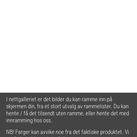
I nettgalleriet er det bilder du kan ramme inn på
skjermen din, fra et stort utvalg av rammelister. Du kan
hente / få det tilsendt uten ramme, eller hente det med
innramming hos oss.
NB! Farger kan avvike noe fra det faktiske produktet. Vi