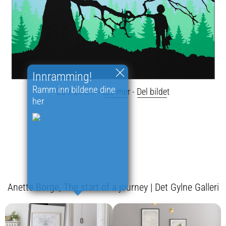
Innramming!
Ramm inn bildene dine
25 x 25 cm -
Les mer
-
Del bildet
her
Anette Borge, The start of a journey | Det Gylne Galleri