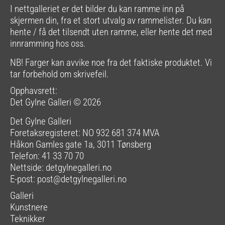
I nettgalleriet er det bilder du kan ramme inn på
skjermen din, fra et stort utvalg av rammelister. Du kan
hente / få det tilsendt uten ramme, eller hente det med
innramming hos oss.
NB! Farger kan avvike noe fra det faktiske produktet. Vi
tar forbehold om skrivefeil.
Opphavsrett:
Det Gylne Galleri © 2026
Det Gylne Galleri
Foretaksregisteret: NO 932 681 374 MVA
Håkon Gamles gate 1a, 3011 Tønsberg
Telefon: 41 33 70 70
Nettside:
detgylnegalleri.no
E-post:
post@detgylnegalleri.no
Galleri
Kunstnere
Teknikker