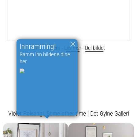
Innramming!
37.5 x 30 cm -
Les mer
-
Del bildet
Ramm inn bildene dine
her
Violet Polsangi, Some other time | Det Gylne Galleri