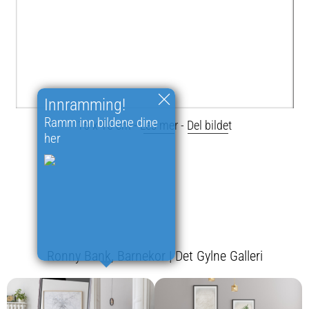
Innramming!
Ramm inn bildene dine
15 x 15 cm -
Les mer
-
Del bildet
her
Ronny Bank, Barnekor | Det Gylne Galleri