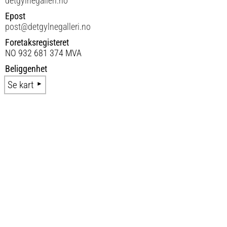
detgylnegalleri.no
Epost
post@detgylnegalleri.no
Foretaksregisteret
NO 932 681 374 MVA
Beliggenhet
Se kart